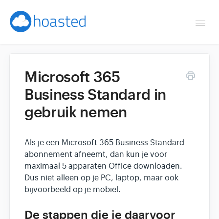
Togg
Navi
Overzicht
Microsoft 365
Helpdesk
Business Standard in
gebruik nemen
Optimaliseren & debuggen
Reseller & developer
Als je een Microsoft 365 Business Standard
abonnement afneemt, dan kun je voor
Contact
maximaal 5 apparaten Office downloaden.
Dus niet alleen op je PC, laptop, maar ook
Klantenpaneel →
bijvoorbeeld op je mobiel.
De stappen die je daarvoor
Hoasted.com →