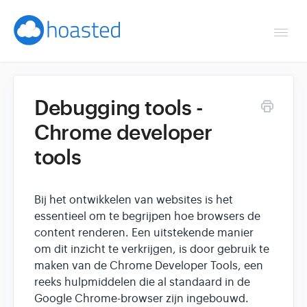
Togg
Navi
Overzicht
Debugging tools -
Helpdesk
Chrome developer
tools
Optimaliseren & debuggen
Reseller & developer
Bij het ontwikkelen van websites is het
essentieel om te begrijpen hoe browsers de
Contact
content renderen. Een uitstekende manier
om dit inzicht te verkrijgen, is door gebruik te
Klantenpaneel →
maken van de Chrome Developer Tools, een
reeks hulpmiddelen die al standaard in de
Google Chrome-browser zijn ingebouwd.
Hoasted.com →