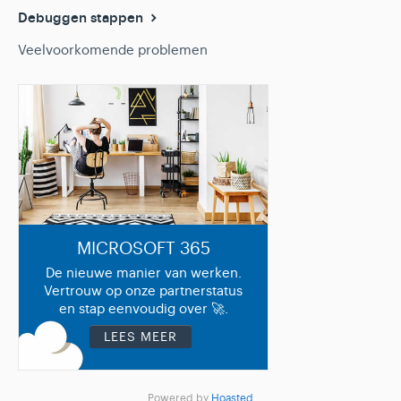
Debuggen stappen
Veelvoorkomende problemen
MICROSOFT 365
De nieuwe manier van werken.
Vertrouw op onze partnerstatus
en stap eenvoudig over 🚀.
LEES MEER
Powered by
Hoasted