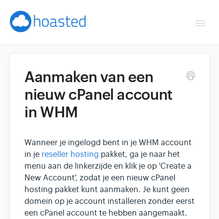
Togg
Navi
Overzicht
Aanmaken van een
Helpdesk
nieuw cPanel account
in WHM
Optimaliseren & debuggen
Reseller & developer
Wanneer je ingelogd bent in je WHM account
in je
reseller hosting
pakket, ga je naar het
Contact
menu aan de linkerzijde en klik je op 'Create a
New Account', zodat je een nieuw cPanel
Klantenpaneel →
hosting pakket kunt aanmaken. Je kunt geen
domein op je account installeren zonder eerst
een cPanel account te hebben aangemaakt.
Hoasted.com →