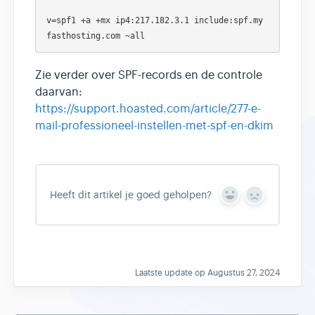
v=spf1 +a +mx ip4:217.182.3.1 include:spf.my
Zie verder over SPF-records en de controle
daarvan:
https://support.hoasted.com/article/277-e-
mail-professioneel-instellen-met-spf-en-dkim
Heeft dit artikel je goed geholpen?
Y
N
e
o
s
Laatste update op Augustus 27, 2024