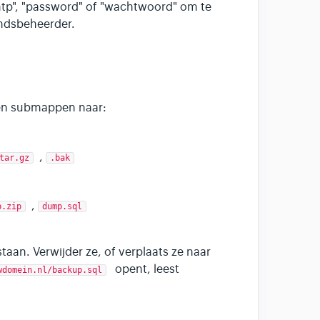
mtp", "password" of "wachtwoord" om te
andsbeheerder.
en submappen naar:
,
tar.gz
.bak
,
p.zip
dump.sql
staan. Verwijder ze, of verplaats ze naar
opent, leest
wdomein.nl/backup.sql