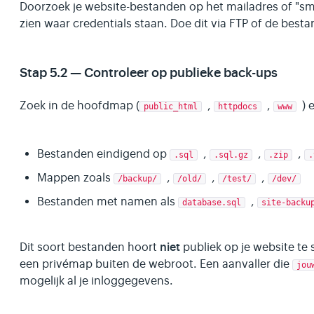
Doorzoek je website-bestanden op het mailadres of "s
zien waar credentials staan. Doe dit via FTP of de best
Stap 5.2 — Controleer op publieke back-ups
Zoek in de hoofdmap (
,
,
) 
public_html
httpdocs
www
Bestanden eindigend op
,
,
,
.sql
.sql.gz
.zip
.
Mappen zoals
,
,
,
/backup/
/old/
/test/
/dev/
Bestanden met namen als
,
database.sql
site-backu
niet
Dit soort bestanden hoort
publiek op je website te 
een privémap buiten de webroot. Een aanvaller die
jou
mogelijk al je inloggegevens.