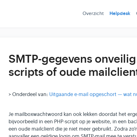
Overzicht
Helpdesk
SMTP-gegevens onveilig
scripts of oude mailclien
> Onderdeel van:
Uitgaande e-mail opgeschort — wat n
Je mailboxwachtwoord kan ook lekken doordat het erge
bijvoorbeeld in een PHP-script op je website, in een bac
een oude mailclient die je niet meer gebruikt. Zodra zo
aanvaller een geldige login om SMTP-mail mee te verst