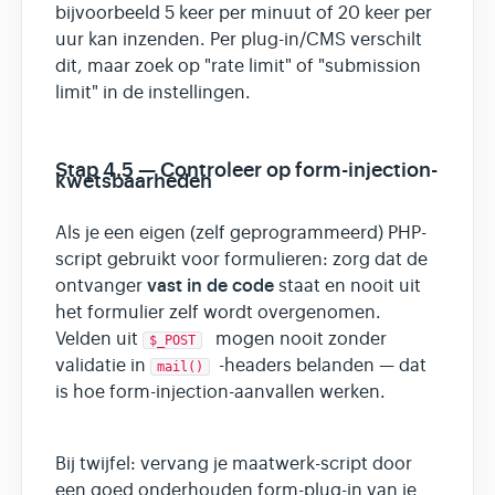
bijvoorbeeld 5 keer per minuut of 20 keer per
uur kan inzenden. Per plug-in/CMS verschilt
dit, maar zoek op "rate limit" of "submission
limit" in de instellingen.
Stap 4.5 — Controleer op form-injection-
kwetsbaarheden
Als je een eigen (zelf geprogrammeerd) PHP-
script gebruikt voor formulieren: zorg dat de
vast in de code
ontvanger
staat en nooit uit
het formulier zelf wordt overgenomen.
Velden uit
mogen nooit zonder
$_POST
validatie in
-headers belanden — dat
mail()
is hoe form-injection-aanvallen werken.
Bij twijfel: vervang je maatwerk-script door
een goed onderhouden form-plug-in van je