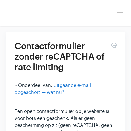
Togg
Navi
Overzicht
Contactformulier
Helpdesk
zonder reCAPTCHA of
rate limiting
Optimaliseren & debuggen
Reseller & developer
> Onderdeel van:
Uitgaande e-mail
opgeschort — wat nu?
Een open contactformulier op je website is
voor bots een geschenk. Als er geen
bescherming op zit (geen reCAPTCHA, geen