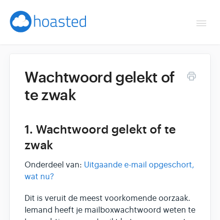
Togg
Navi
Overzicht
Wachtwoord gelekt of
Helpdesk
te zwak
Optimaliseren & debuggen
1. Wachtwoord gelekt of te
Reseller & developer
zwak
Contact
Onderdeel van:
Uitgaande e-mail opgeschort,
wat nu?
Klantenpaneel →
Dit is veruit de meest voorkomende oorzaak.
Iemand heeft je mailboxwachtwoord weten te
Hoasted.com →