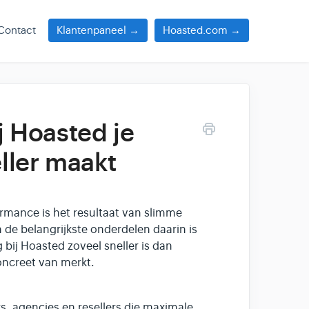
Contact
Klantenpaneel →
Hoasted.com →
 Hoasted je
ller maakt
rmance is het resultaat van slimme
 de belangrijkste onderdelen daarin is
 bij Hoasted zoveel sneller is dan
oncreet van merkt.
rs, agencies en resellers die maximale