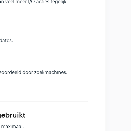
n veel meer I/O-acties tegelijk
dates.
beoordeeld door zoekmachines.
ebruikt
r maximaal.