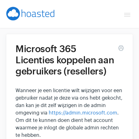
Togg
Navi
Overzicht
Microsoft 365
Helpdesk
Licenties koppelen aan
gebruikers (resellers)
Optimaliseren & debuggen
Reseller & developer
Wanneer je een licentie wilt wijzigen voor een
gebruiker nadat je deze via ons hebt gekocht,
Contact
dan kan je dit zelf wijzigen in de admin
omgeving via
https://admin.microsoft.com
.
Klantenpaneel →
Om dit te kunnen doen dient het account
waarmee je inlogt de globale admin rechten
te hebben.
Hoasted.com →