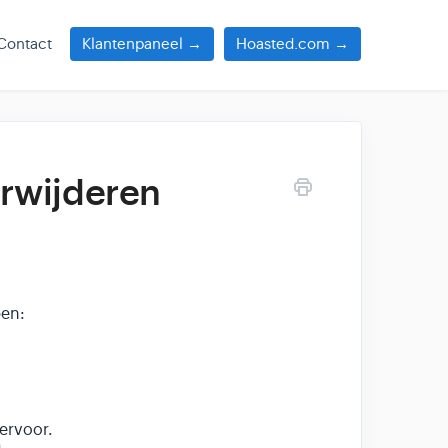
Contact
Klantenpaneel →
Hoasted.com →
rwijderen
pen:
 ervoor.