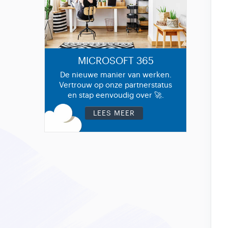
MICROSOFT 365
De nieuwe manier van werken.
Vertrouw op onze partnerstatus
en stap eenvoudig over 🚀.
LEES MEER