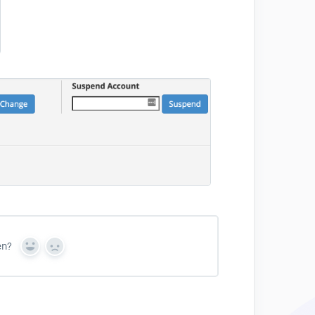
en?
Y
N
e
o
s