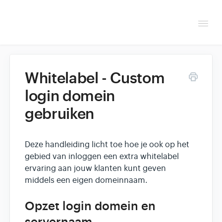
Togg
Navi
Overzicht
Whitelabel - Custom
Helpdesk
login domein
gebruiken
Optimaliseren & debuggen
Reseller & developer
Deze handleiding licht toe hoe je ook op het
gebied van inloggen een extra whitelabel
Contact
ervaring aan jouw klanten kunt geven
middels een eigen domeinnaam.
Klantenpaneel →
Opzet login domein en
Hoasted.com →