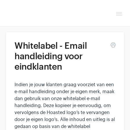
Togg
Navi
Overzicht
Whitelabel - Email
Helpdesk
handleiding voor
eindklanten
Optimaliseren & debuggen
Reseller & developer
Indien je jouw klanten graag voorziet van een
e-mail handleiding onder je eigen merk, maak
Contact
dan gebruik van onze whitelabel e-mail
handleiding. Deze kopieer je eenvoudig, om
Klantenpaneel →
vervolgens de Hoasted logo’s te vervangen
door je eigen logo’s. Alle inhoud en uitleg is al
gedaan op basis van de whitelabel
Hoasted.com →