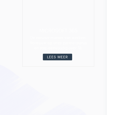
MICROSOFT 365
De nieuwe manier van werken.
Vertrouw op onze partnerstatus
en stap eenvoudig over 🚀.
LEES MEER