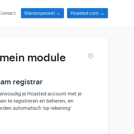
Contact
Klantenpaneel →
Hoasted.com →
domein module
aam registrar
eenvoudig je Hoasted account met je
en te registreren en beheren, en
worden automatisch ‘op rekening’