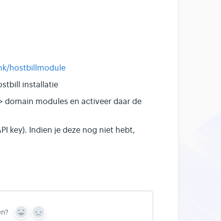
ink/hostbillmodule
tbill installatie
s > domain modules en activeer daar de
PI key). Indien je deze nog niet hebt,
en?
Y
N