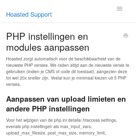
Toggle
Hoasted Support
Navigatio
Overzicht
PHP instellingen en
modules aanpassen
Helpdesk
Optimaliseren & debuggen
Hoasted zorgt automatisch voor de beschikbaarheid van de
nieuwste PHP versies. We raden altijd aan de nieuwste versie te
gebruiken (indien je CMS of code dit toestaat), aangezien deze
Reseller & developer
tot wel 20x sneller zijn. Veelal kun je minimaal kiezen uit 5 PHP
versies.
Contact
Aanpassen van upload limieten en
Klantenpaneel →
andere PHP instellingen
Hoasted.com →
Voor het wijzigen van de php.ini details/.htaccess settings,
evenals php instellingen als max_input_vars,
upload_max_filesize, post_max_size, memory_limit,