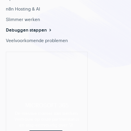
n8n Hosting & AI
Slimmer werken
Debuggen stappen
Veelvoorkomende problemen
MICROSOFT 365
De nieuwe manier van werken.
Vertrouw op onze partnerstatus
en stap eenvoudig over 🚀.