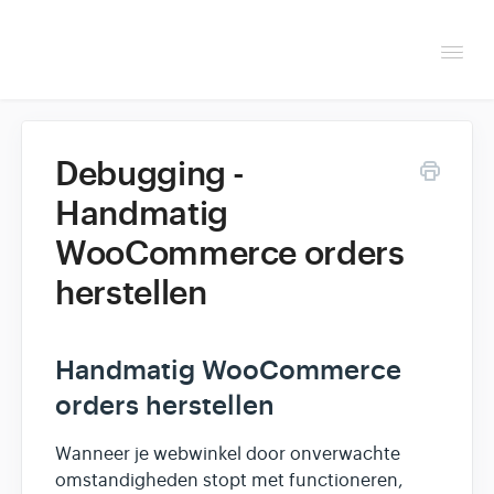
Togg
Navi
Overzicht
Debugging -
Helpdesk
Handmatig
WooCommerce orders
Optimaliseren & debuggen
herstellen
Reseller & developer
Contact
Handmatig WooCommerce
orders herstellen
Klantenpaneel →
Wanneer je webwinkel door onverwachte
omstandigheden stopt met functioneren,
Hoasted.com →