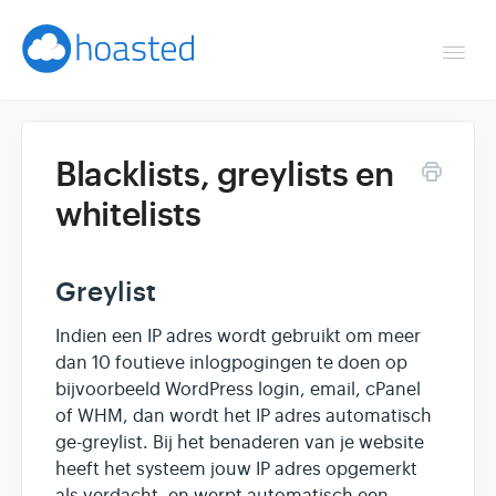
Togg
Navi
Overzicht
Blacklists, greylists en
Helpdesk
whitelists
Optimaliseren & debuggen
Greylist
Reseller & developer
Indien een IP adres wordt gebruikt om meer
Contact
dan 10 foutieve inlogpogingen te doen op
bijvoorbeeld WordPress login, email, cPanel
of WHM, dan wordt het IP adres automatisch
Klantenpaneel →
ge-greylist. Bij het benaderen van je website
heeft het systeem jouw IP adres opgemerkt
Hoasted.com →
als verdacht, en werpt automatisch een