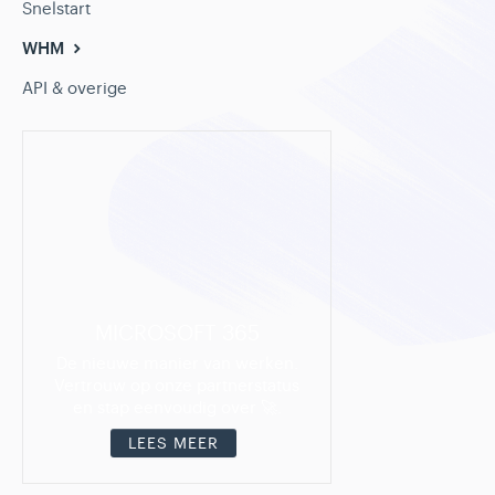
Snelstart
WHM
API & overige
MICROSOFT 365
De nieuwe manier van werken.
Vertrouw op onze partnerstatus
en stap eenvoudig over 🚀.
LEES MEER