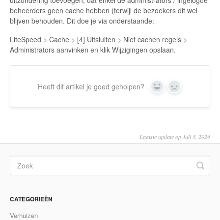
uitzondering toevoegen, dat enkel de administrators / ingelogde
beheerders geen cache hebben (terwijl de bezoekers dit wel
blijven behouden. Dit doe je via onderstaande:
LiteSpeed > Cache > [4] Uitsluiten > Niet cachen regels >
Administrators aanvinken en klik Wijzigingen opslaan.
Heeft dit artikel je goed geholpen?
Yes
No
Laatste update op Juli 5, 2024
CATEGORIEËN
Verhuizen