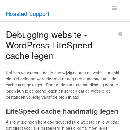
Toggle
Hoasted Support
Navigatio
Overzicht
Debugging website -
WordPress LiteSpeed
Helpdesk
cache legen
Optimaliseren & debuggen
Reseller & developer
Het kan voorkomen dat je een wijziging aan de website maakt
die niet getoond word doordat er nog een oude pagina in de
Contact
cache is opgeslagen. Door onderstaande handleiding door te
lopen kun je de cache legen en zorgen dat de website de
bestanden volledig vanaf de bron inlaad.
Klantenpaneel →
LiteSpeed cache handmatig legen
Hoasted.com →
Als je wijzigingen hebt doorgevoerd in je website en je wilt dat
dat direct voor alle bezoekers in beeld komt, moet je de