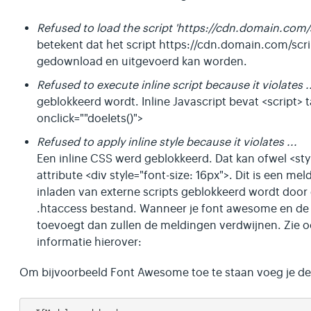
Refused to load the script 'https://cdn.domain.com/scr
betekent dat het script https://cdn.domain.com/scri
gedownload en uitgevoerd kan worden.
Refused to execute inline script because it violates ..
geblokkeerd wordt. Inline Javascript bevat <script>
onclick=""doeIets()">
Refused to apply inline style because it violates ...
Een inline CSS werd geblokkeerd. Dat kan ofwel <style
attribute <div style="font-size: 16px">. Dit is een me
inladen van externe scripts geblokkeerd wordt door d
.htaccess bestand. Wanneer je font awesome en de 
toevoegt dan zullen de meldingen verdwijnen. Zie 
informatie hierover:
Om bijvoorbeeld Font Awesome toe te staan voeg je de v