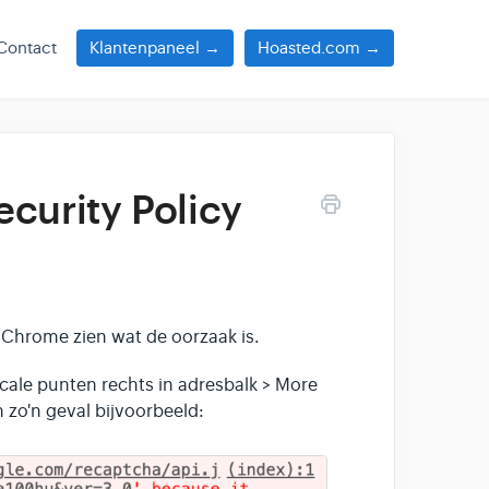
Contact
Klantenpaneel →
Hoasted.com →
curity Policy
in Chrome zien wat de oorzaak is.
icale punten rechts in adresbalk > More
n zo'n geval bijvoorbeeld: