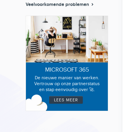
Veelvoorkomende problemen
MICROSOFT 365
De nieuwe manier van werken.
Vertrouw op onze partnerstatus
en stap eenvoudig over 🚀.
LEES MEER