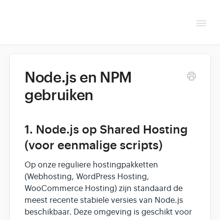
Togg
Navi
Overzicht
Node.js en NPM
Helpdesk
gebruiken
Optimaliseren & debuggen
1. Node.js op Shared Hosting
Reseller & developer
(voor eenmalige scripts)
Contact
Op onze reguliere hostingpakketten
(Webhosting, WordPress Hosting,
Klantenpaneel →
WooCommerce Hosting) zijn standaard de
meest recente stabiele versies van Node.js
beschikbaar. Deze omgeving is geschikt voor
Hoasted.com →