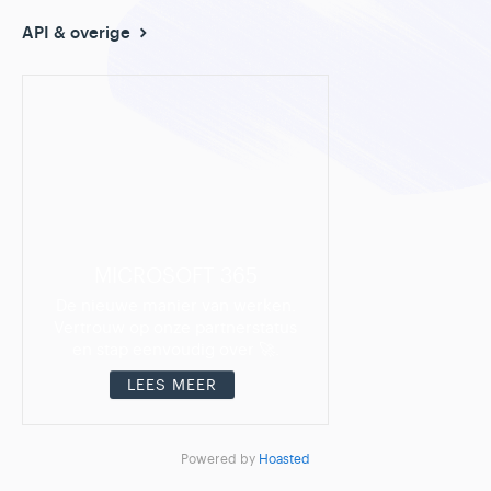
API & overige
MICROSOFT 365
De nieuwe manier van werken.
Vertrouw op onze partnerstatus
en stap eenvoudig over 🚀.
LEES MEER
Powered by
Hoasted