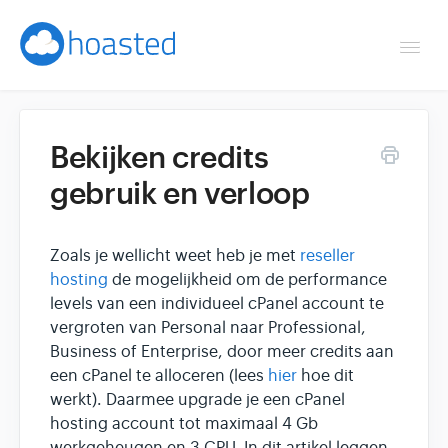
Togg
Navi
Overzicht
Bekijken credits
Helpdesk
gebruik en verloop
Optimaliseren & debuggen
Zoals je wellicht weet heb je met
reseller
Reseller & developer
hosting
de mogelijkheid om de performance
levels van een individueel cPanel account te
Contact
vergroten van Personal naar Professional,
Business of Enterprise, door meer credits aan
een cPanel te alloceren (lees
hier
hoe dit
Klantenpaneel →
werkt). Daarmee upgrade je een cPanel
hosting account tot maximaal 4 Gb
Hoasted.com →