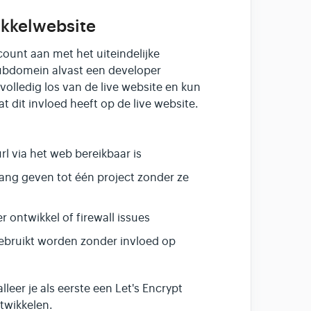
ikkelwebsite
ount aan met het uiteindelijke
ubdomein alvast een developer
olledig los van de live website en kun
at dit invloed heeft op de live website.
l via het web bereikbaar is
gang geven tot één project zonder ze
ontwikkel of firewall issues
bruikt worden zonder invloed op
eer je als eerste een Let's Encrypt
ntwikkelen.